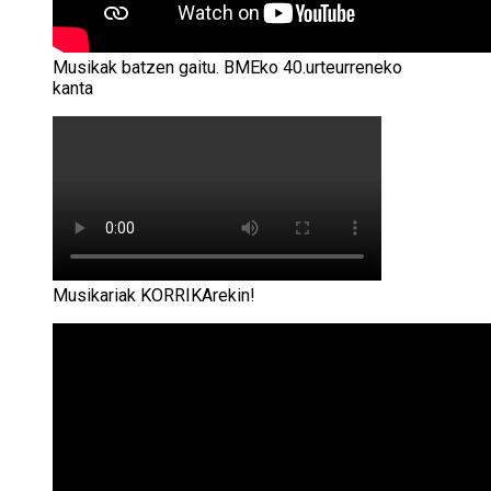
Musikak batzen gaitu. BMEko 40.urteurreneko
kanta
Musikariak KORRIKArekin!