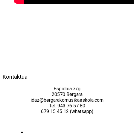
Kontaktua
Espoloia z/g
20570 Bergara
idaz@bergarakomusikaeskola.com
Tel: 943 76 57 80
679 15 45 12 (whatsapp)