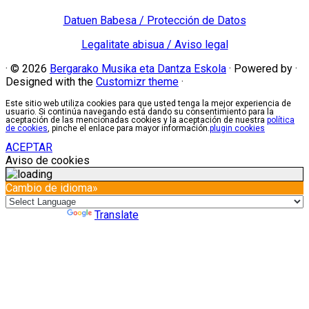
Datuen Babesa / Protección de Datos
Legalitate abisua / Aviso legal
·
© 2026
Bergarako Musika eta Dantza Eskola
·
Powered by
·
Designed with the
Customizr theme
·
Este sitio web utiliza cookies para que usted tenga la mejor experiencia de
usuario. Si continúa navegando está dando su consentimiento para la
aceptación de las mencionadas cookies y la aceptación de nuestra
política
de cookies
, pinche el enlace para mayor información.
plugin cookies
ACEPTAR
Aviso de cookies
Cambio de idioma»
Powered by
Translate