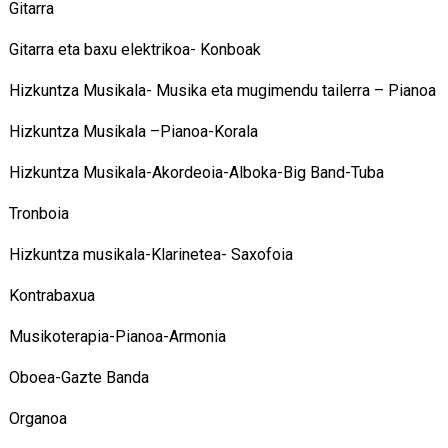
Gitarra
Gitarra eta baxu elektrikoa- Konboak
Hizkuntza Musikala- Musika eta mugimendu tailerra – Pianoa
Hizkuntza Musikala –Pianoa-Korala
Hizkuntza Musikala-Akordeoia-Alboka-Big Band-Tuba
Tronboia
Hizkuntza musikala-Klarinetea- Saxofoia
Kontrabaxua
Musikoterapia-Pianoa-Armonia
Oboea-Gazte Banda
Organoa