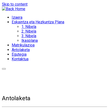
Skip to content
Izaera
Eskaintza eta Hezkuntza Plana
1. Nibela
2. Nibela
3. Nibela
Ikasplana
Matrikulazioa
Antolaketa
Egutegia
Kontaktua
Antolaketa