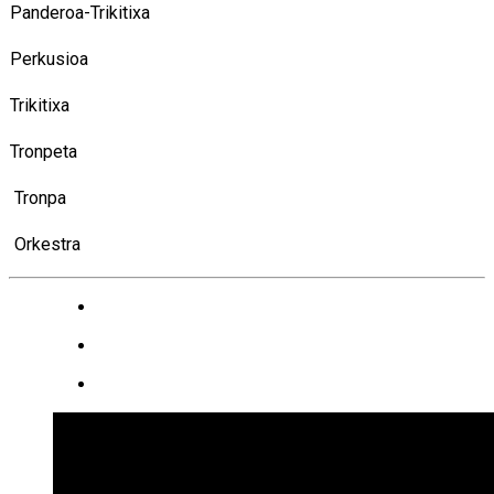
Panderoa-Trikitixa
Perkusioa
Trikitixa
Tronpeta
Tronpa
Orkestra