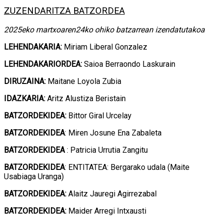
ZUZENDARITZA BATZORDEA
2025eko martxoaren24ko ohiko batzarrean izendatutakoa
LEHENDAKARIA:
Miriam Liberal Gonzalez
LEHENDAKARIORDEA:
Saioa Berraondo Laskurain
DIRUZAINA:
Maitane Loyola Zubia
IDAZKARIA:
Aritz Alustiza Beristain
BATZORDEKIDEA:
Bittor Giral Urcelay
BATZORDEKIDEA
: Miren Josune Ena Zabaleta
BATZORDEKIDEA
: Patricia Urrutia Zangitu
BATZORDEKIDEA
: ENTITATEA: Bergarako udala (Maite
Usabiaga Uranga)
BATZORDEKIDEA:
Alaitz Jauregi Agirrezabal
BATZORDEKIDEA:
Maider Arregi Intxausti