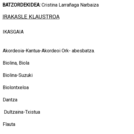
BATZORDEKIDEA:
Cristina Larrañaga Narbaiza
IRAKASLE KLAUSTROA
IKASGAIA
Akordeoia-Kantua-Akordeoi Ork- abesbatza.
Biolina, Biola
Biolina-Suzuki
Biolontxeloa
Dantza
Dultzaina-Txistua
Flauta