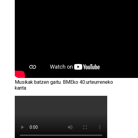
Musikak batzen gaitu. BMEko 40.urteurreneko
kanta