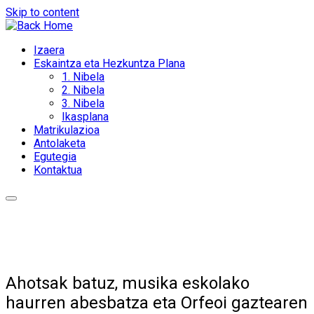
Skip to content
Izaera
Eskaintza eta Hezkuntza Plana
1. Nibela
2. Nibela
3. Nibela
Ikasplana
Matrikulazioa
Antolaketa
Egutegia
Kontaktua
Ahotsak batuz, musika eskolako
haurren abesbatza eta Orfeoi gaztearen