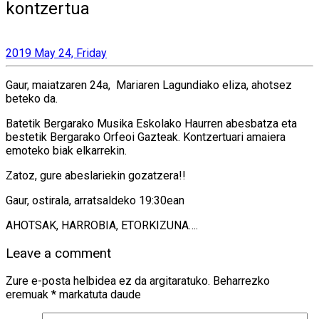
kontzertua
2019 May 24, Friday
Gaur, maiatzaren 24a, Mariaren Lagundiako eliza, ahotsez
beteko da.
Batetik Bergarako Musika Eskolako Haurren abesbatza eta
bestetik Bergarako Orfeoi Gazteak. Kontzertuari amaiera
emoteko biak elkarrekin.
Zatoz, gure abeslariekin gozatzera!!
Gaur, ostirala, arratsaldeko 19:30ean
AHOTSAK, HARROBIA, ETORKIZUNA….
Leave a comment
Zure e-posta helbidea ez da argitaratuko.
Beharrezko
eremuak
*
markatuta daude