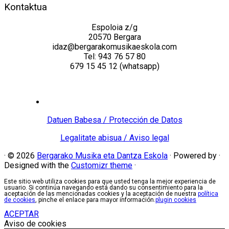
Kontaktua
Espoloia z/g
20570 Bergara
idaz@bergarakomusikaeskola.com
Tel: 943 76 57 80
679 15 45 12 (whatsapp)
Datuen Babesa / Protección de Datos
Legalitate abisua / Aviso legal
·
© 2026
Bergarako Musika eta Dantza Eskola
·
Powered by
·
Designed with the
Customizr theme
·
Este sitio web utiliza cookies para que usted tenga la mejor experiencia de
usuario. Si continúa navegando está dando su consentimiento para la
aceptación de las mencionadas cookies y la aceptación de nuestra
política
de cookies
, pinche el enlace para mayor información.
plugin cookies
ACEPTAR
Aviso de cookies