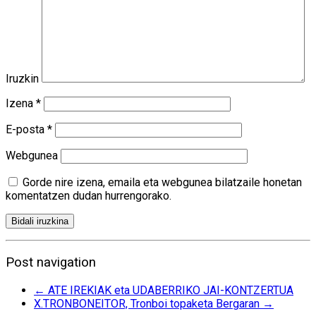
Iruzkin
Izena
*
E-posta
*
Webgunea
Gorde nire izena, emaila eta webgunea bilatzaile honetan
komentatzen dudan hurrengorako.
Post navigation
←
ATE IREKIAK eta UDABERRIKO JAI-KONTZERTUA
X.TRONBONEITOR, Tronboi topaketa Bergaran
→