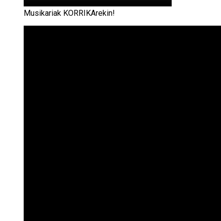
Musikariak KORRIKArekin!