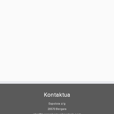
Kontaktua
Espoloia z/g
20570 Bergara