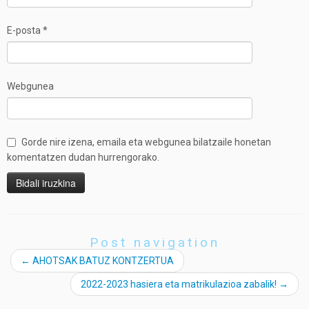
E-posta
*
Webgunea
Gorde nire izena, emaila eta webgunea bilatzaile honetan
komentatzen dudan hurrengorako.
Post navigation
←
AHOTSAK BATUZ KONTZERTUA
2022-2023 hasiera eta matrikulazioa zabalik!
→