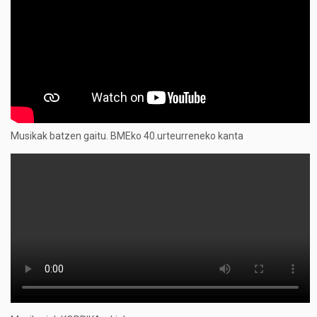
Musikak batzen gaitu. BMEko 40.urteurreneko kanta