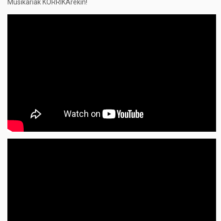
Musikariak KORRIKArekin!