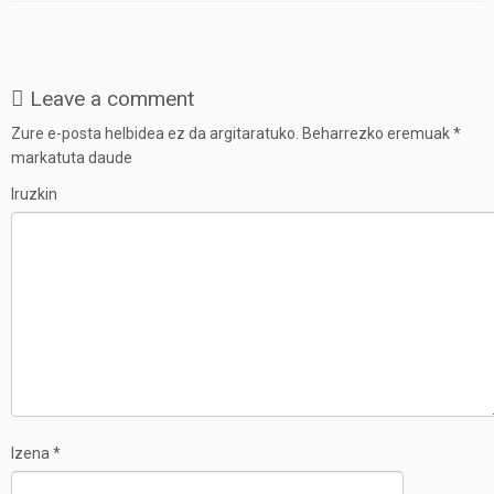
Leave a comment
Zure e-posta helbidea ez da argitaratuko.
Beharrezko eremuak
*
markatuta daude
Iruzkin
Izena
*