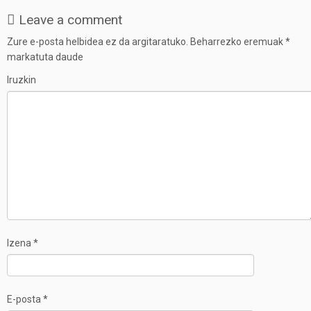
Leave a comment
Zure e-posta helbidea ez da argitaratuko.
Beharrezko eremuak
*
markatuta daude
Iruzkin
Izena
*
E-posta
*