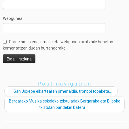
Webgunea
Gorde nire izena, emaila eta webgunea bilatzaile honetan
komentatzen dudan hurrengorako.
Post navigation
←
San Joxepe elkartearen omenaldia, tronboi topaketa…..
Bergarako Musika eskolako txistulariak Bergarako eta Bilboko
txistulari bandekin batera
→