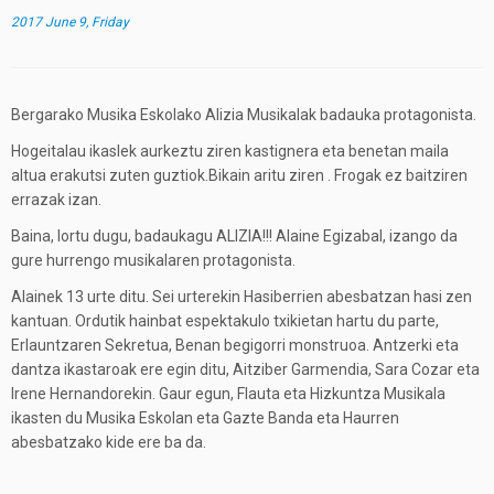
2017 June 9, Friday
Bergarako Musika Eskolako Alizia Musikalak badauka protagonista.
Hogeitalau ikaslek aurkeztu ziren kastignera eta benetan maila
altua erakutsi zuten guztiok.Bikain aritu ziren . Frogak ez baitziren
errazak izan.
Baina, lortu dugu, badaukagu ALIZIA!!! Alaine Egizabal, izango da
gure hurrengo musikalaren protagonista.
Alainek 13 urte ditu. Sei urterekin Hasiberrien abesbatzan hasi zen
kantuan. Ordutik hainbat espektakulo txikietan hartu du parte,
Erlauntzaren Sekretua, Benan begigorri monstruoa. Antzerki eta
dantza ikastaroak ere egin ditu, Aitziber Garmendia, Sara Cozar eta
Irene Hernandorekin. Gaur egun, Flauta eta Hizkuntza Musikala
ikasten du Musika Eskolan eta Gazte Banda eta Haurren
abesbatzako kide ere ba da.