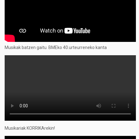
Musikak batzen gaitu. BMEko 40.urteurreneko kanta
Musikariak KORRIKArekin!