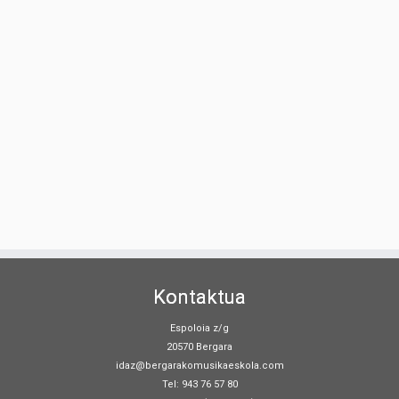
Kontaktua
Espoloia z/g
20570 Bergara
idaz@bergarakomusikaeskola.com
Tel: 943 76 57 80