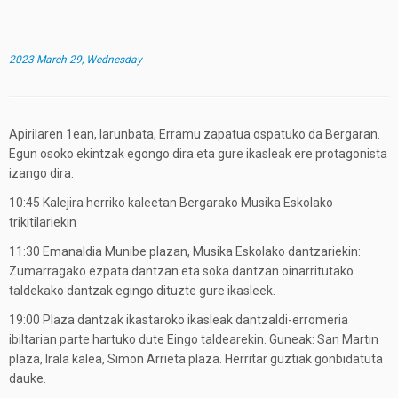
2023 March 29, Wednesday
Apirilaren 1ean, larunbata, Erramu zapatua ospatuko da Bergaran.
Egun osoko ekintzak egongo dira eta gure ikasleak ere protagonista
izango dira:
10:45 Kalejira herriko kaleetan Bergarako Musika Eskolako
trikitilariekin
11:30 Emanaldia Munibe plazan, Musika Eskolako dantzariekin:
Zumarragako ezpata dantzan eta soka dantzan oinarritutako
taldekako dantzak egingo dituzte gure ikasleek.
19:00 Plaza dantzak ikastaroko ikasleak dantzaldi-erromeria
ibiltarian parte hartuko dute Eingo taldearekin. Guneak: San Martin
plaza, Irala kalea, Simon Arrieta plaza. Herritar guztiak gonbidatuta
dauke.