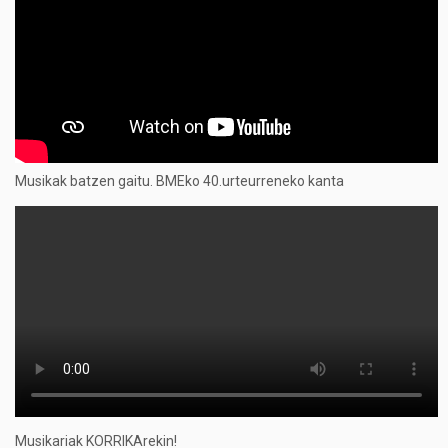
Musikak batzen gaitu. BMEko 40.urteurreneko kanta
Musikariak KORRIKArekin!