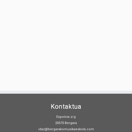
Kontaktua
Espoloia z/g
20570 Bergara
idaz@bergarakomusikaeskola.com