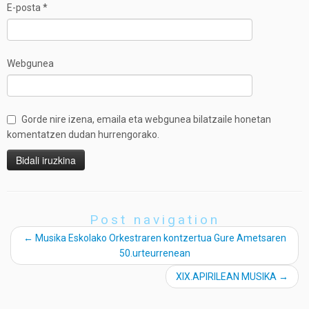
E-posta
*
Webgunea
Gorde nire izena, emaila eta webgunea bilatzaile honetan
komentatzen dudan hurrengorako.
Post navigation
←
Musika Eskolako Orkestraren kontzertua Gure Ametsaren
50.urteurrenean
XIX.APIRILEAN MUSIKA
→