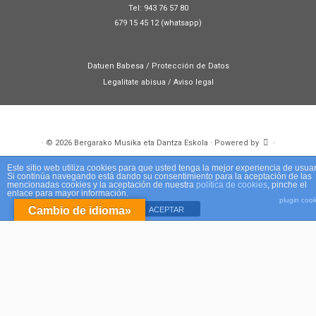
Tel: 943 76 57 80
679 15 45 12 (whatsapp)
Datuen Babesa / Protección de Datos
Legalitate abisua / Aviso legal
·
© 2026
Bergarako Musika eta Dantza Eskola
·
Powered by
·
Designed with the
Customizr theme
·
Este sitio web utiliza cookies para que usted tenga la mejor experiencia de usuar
Si continúa navegando está dando su consentimiento para la aceptación de las
mencionadas cookies y la aceptación de nuestra
política de cookies
, pinche el
enlace para mayor información.
plugin cook
Cambio de idioma»
ACEPTAR