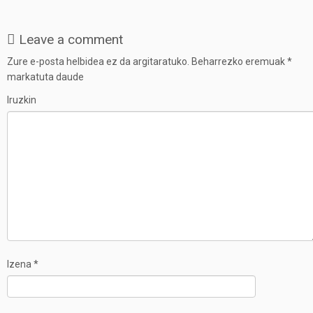
Leave a comment
Zure e-posta helbidea ez da argitaratuko.
Beharrezko eremuak
*
markatuta daude
Iruzkin
Izena
*