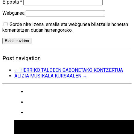
E-posta
*
Webgunea
Gorde nire izena, emaila eta webgunea bilatzaile honetan
komentatzen dudan hurrengorako.
Post navigation
←
HERRIKO TALDEEN GABONETAKO KONTZERTUA
ALIZIA MUSIKALA KURSAALEN
→