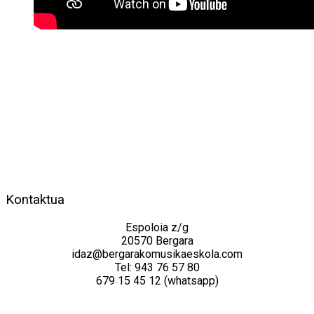
Kontaktua
Espoloia z/g
20570 Bergara
idaz@bergarakomusikaeskola.com
Tel: 943 76 57 80
679 15 45 12 (whatsapp)