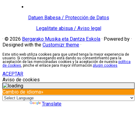
Datuen Babesa / Protección de Datos
Legalitate abisua / Aviso legal
·
© 2026
Bergarako Musika eta Dantza Eskola
·
Powered by
·
Designed with the
Customizr theme
·
Este sitio web utiliza cookies para que usted tenga la mejor experiencia de
usuario. Si continúa navegando está dando su consentimiento para la
aceptación de las mencionadas cookies y la aceptación de nuestra
política
de cookies
, pinche el enlace para mayor información.
plugin cookies
ACEPTAR
Aviso de cookies
Cambio de idioma»
Powered by
Translate