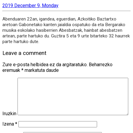
2019 December 9, Monday
Abenduaren 22an, igandea, eguerdian, Azkoitiko Baztartxo
aretoan Gabonetako kanten jaialdia ospatuko da eta Bergarako
musika eskolako hasiberrien Abesbatzak, hainbat abesbatzen
artean, parte hartuko du. Guztira 5 eta 9 urte bitarteko 32 haurrek
parte hartuko dute.
Leave a comment
Zure e-posta helbidea ez da argitaratuko.
Beharrezko
eremuak
*
markatuta daude
Iruzkin
Izena
*