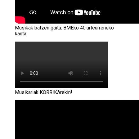
Musikak batzen gaitu. BMEko 40.urteurreneko
kanta
Musikariak KORRIKArekin!