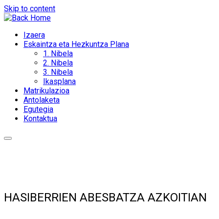
Skip to content
Izaera
Eskaintza eta Hezkuntza Plana
1. Nibela
2. Nibela
3. Nibela
Ikasplana
Matrikulazioa
Antolaketa
Egutegia
Kontaktua
HASIBERRIEN ABESBATZA AZKOITIAN