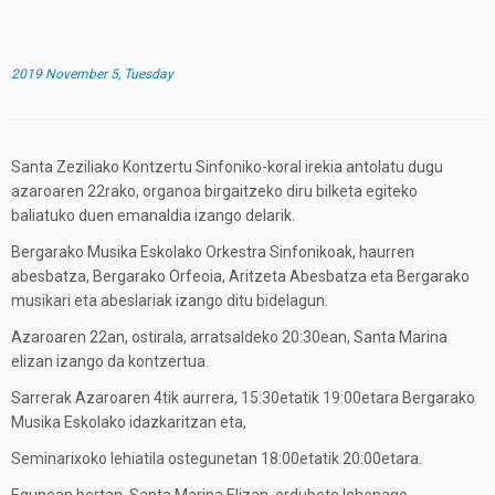
2019 November 5, Tuesday
Santa Zeziliako Kontzertu Sinfoniko-koral irekia antolatu dugu
azaroaren 22rako, organoa birgaitzeko diru bilketa egiteko
baliatuko duen emanaldia izango delarik.
Bergarako Musika Eskolako Orkestra Sinfonikoak, haurren
abesbatza, Bergarako Orfeoia, Aritzeta Abesbatza eta Bergarako
musikari eta abeslariak izango ditu bidelagun.
Azaroaren 22an, ostirala, arratsaldeko 20:30ean, Santa Marina
elizan izango da kontzertua.
Sarrerak Azaroaren 4tik aurrera, 15:30etatik 19:00etara Bergarako
Musika Eskolako idazkaritzan eta,
Seminarixoko lehiatila ostegunetan 18:00etatik 20:00etara.
Egunean bertan, Santa Marina Elizan, ordubete lehenago