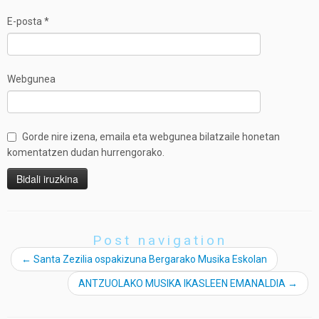
E-posta
*
Webgunea
Gorde nire izena, emaila eta webgunea bilatzaile honetan
komentatzen dudan hurrengorako.
Post navigation
←
Santa Zezilia ospakizuna Bergarako Musika Eskolan
ANTZUOLAKO MUSIKA IKASLEEN EMANALDIA
→