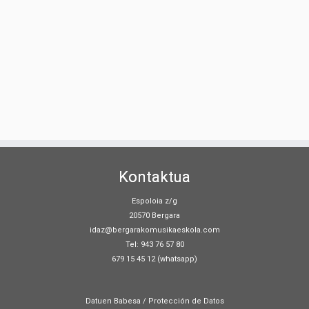
Kontaktua
Espoloia z/g
20570 Bergara
idaz@bergarakomusikaeskola.com
Tel: 943 76 57 80
679 15 45 12 (whatsapp)
Datuen Babesa / Protección de Datos