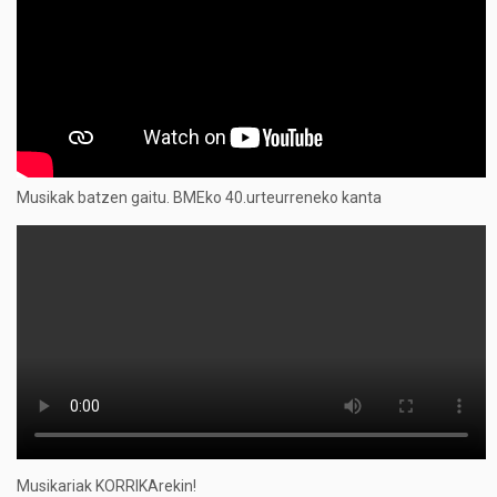
Musikak batzen gaitu. BMEko 40.urteurreneko kanta
Musikariak KORRIKArekin!