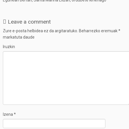
Leave a comment
Zure e-posta helbidea ez da argitaratuko.
Beharrezko eremuak
*
markatuta daude
Iruzkin
Izena
*