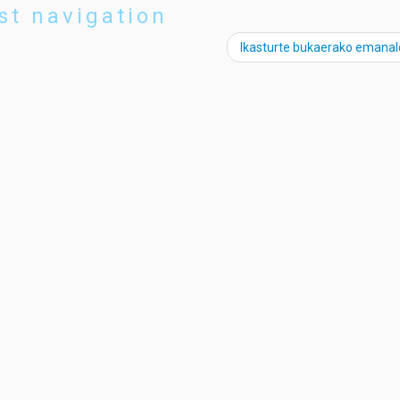
st navigation
Ikasturte bukaerako emanal