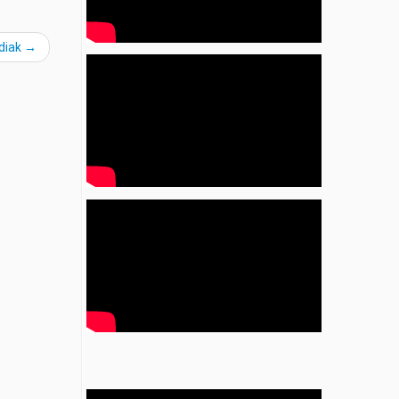
diak
→