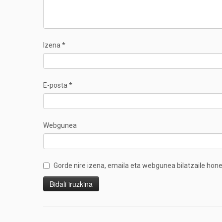
Izena
*
E-posta
*
Webgunea
Gorde nire izena, emaila eta webgunea bilatzaile ho