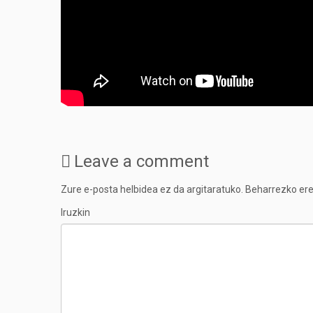
Leave a comment
Zure e-posta helbidea ez da argitaratuko.
Beharrezko e
Iruzkin