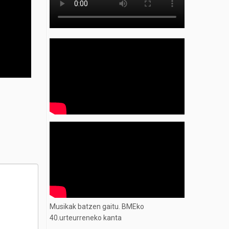
Musikak batzen gaitu. BMEko
40.urteurreneko kanta