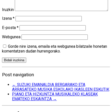
Iruzkin
Izena
*
E-posta
*
Webgunea
Gorde nire izena, emaila eta webgunea bilatzaile honetan
komentatzen dudan hurrengorako.
Post navigation
←
SUZUKI EMANALDIA BERGARAKO ETA
ARRASATEKO MUSIKA ESKOLAKO IKASLEEN ESKUTIK
PIANO ETA HIZKUNTZA MUSIKALEKO KLASEAK
EMATEKO ESKAINTZA
→