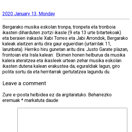
2020 January 13, Monday
Bergarako musika eskolan tronpa, tronpeta eta tronboia
ikasten diharduten zortzi ikasle (9 eta 13 urte bitartekoak)
eta beraien irakasle Xabi Torres eta Jabi Arrondok, Bergarako
kaleak alaitzen aritu dira gaur eguerdian (urtarrilak 11,
larunbata). Herriko hiru gunetan aritu dira: Justo Garate plazan,
frontoian eta Irala kalean: Ekimen honen helburua da musika
kalera ateratzea eta ikasleek urtean zehar musika eskolan
ikasten dutena kalean erakustea da; eguraldiak lagun, giro
polita sortu da eta herritarrak gertutatzea lagundu du.
Leave a comment
Zure e-posta helbidea ez da argitaratuko.
Beharrezko
eremuak
*
markatuta daude