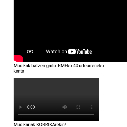
Musikak batzen gaitu. BMEko 40.urteurreneko
kanta
Musikariak KORRIKArekin!