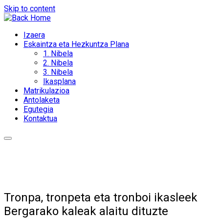
Skip to content
Izaera
Eskaintza eta Hezkuntza Plana
1. Nibela
2. Nibela
3. Nibela
Ikasplana
Matrikulazioa
Antolaketa
Egutegia
Kontaktua
Tronpa, tronpeta eta tronboi ikasleek
Bergarako kaleak alaitu dituzte