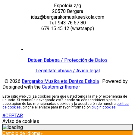
Espoloia z/g
20570 Bergara
idaz@bergarakomusikaeskola.com
Tel: 943 76 57 80
679 15 45 12 (whatsapp)
Datuen Babesa / Protección de Datos
Legalitate abisua / Aviso legal
·
© 2026
Bergarako Musika eta Dantza Eskola
·
Powered by
·
Designed with the
Customizr theme
·
Este sitio web utiliza cookies para que usted tenga la mejor experiencia de
usuario. Si continúa navegando está dando su consentimiento para la
aceptación de las mencionadas cookies y la aceptación de nuestra
política
de cookies
, pinche el enlace para mayor información.
plugin cookies
ACEPTAR
Aviso de cookies
Cambio de idioma»