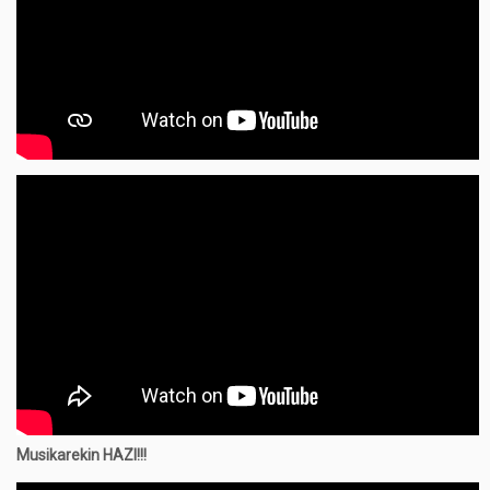
Musikarekin HAZI!!!