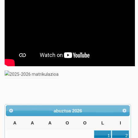
abuztua
2026
A
A
A
O
O
L
I
1
2