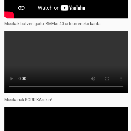
Musikak batzen gaitu. BMEko 40.urteurreneko kanta
Musikariak KORRIKArekin!