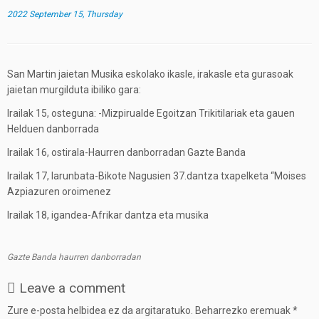
2022 September 15, Thursday
San Martin jaietan Musika eskolako ikasle, irakasle eta gurasoak
jaietan murgilduta ibiliko gara:
Irailak 15, osteguna: -Mizpirualde Egoitzan Trikitilariak eta gauen
Helduen danborrada
Irailak 16, ostirala-Haurren danborradan Gazte Banda
Irailak 17, larunbata-Bikote Nagusien 37.dantza txapelketa “Moises
Azpiazuren oroimenez
Irailak 18, igandea-Afrikar dantza eta musika
Gazte Banda haurren danborradan
Leave a comment
Zure e-posta helbidea ez da argitaratuko.
Beharrezko eremuak
*