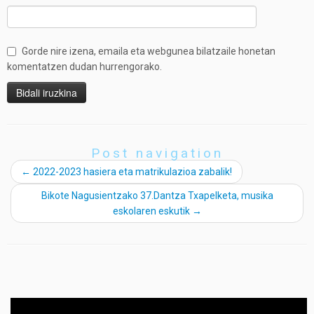
Gorde nire izena, emaila eta webgunea bilatzaile honetan
komentatzen dudan hurrengorako.
Post navigation
←
2022-2023 hasiera eta matrikulazioa zabalik!
Bikote Nagusientzako 37.Dantza Txapelketa, musika
eskolaren eskutik
→