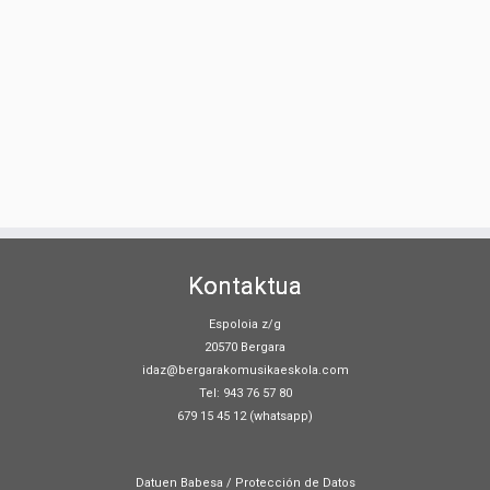
Kontaktua
Espoloia z/g
20570 Bergara
idaz@bergarakomusikaeskola.com
Tel: 943 76 57 80
679 15 45 12 (whatsapp)
Datuen Babesa / Protección de Datos