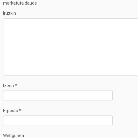
markatuta daude
Iruzkin
Izena
*
E-posta
*
Webgunea