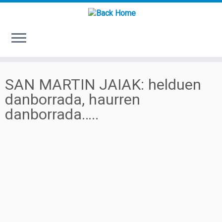
Skip
to
SAN MARTIN JAIAK: helduen
content
danborrada, haurren
danborrada…..