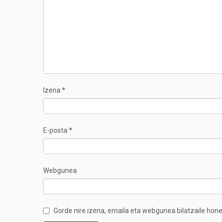
Izena
*
E-posta
*
Webgunea
Gorde nire izena, emaila eta webgunea bilatzaile ho