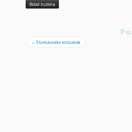
Po
←
Etorkizuneko entzuleak