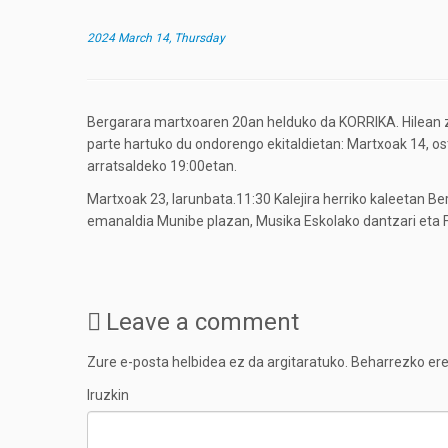
2024 March 14, Thursday
Bergarara martxoaren 20an helduko da KORRIKA. Hilean z
parte hartuko du ondorengo ekitaldietan: Martxoak 14, ost
arratsaldeko 19:00etan.
Martxoak 23, larunbata.11:30 Kalejira herriko kalee
emanaldia Munibe plazan, Musika Eskolako dantzari eta F
Leave a comment
Zure e-posta helbidea ez da argitaratuko.
Beharrezko e
Iruzkin