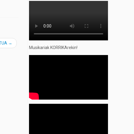
TUA
→
Musikariak KORRIKArekin!