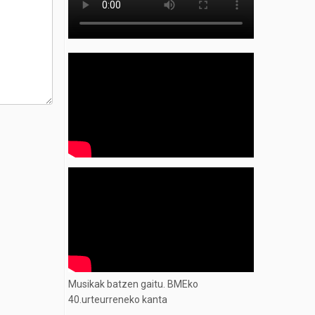
Musikak batzen gaitu. BMEko
40.urteurreneko kanta