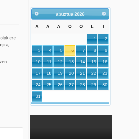
abuztua
2026
A
A
A
O
O
L
I
olak ere
1
2
jira,
3
4
5
6
7
8
9
tzen
10
11
12
13
14
15
16
17
18
19
20
21
22
23
24
25
26
27
28
29
30
31