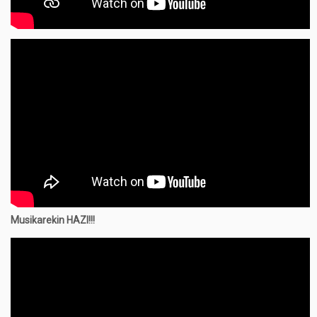
Musikarekin HAZI!!!