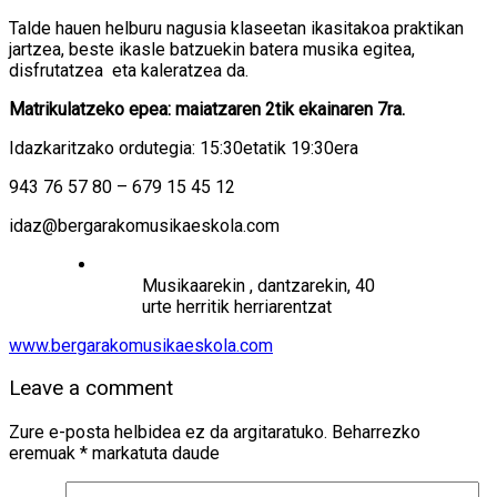
Talde hauen helburu nagusia klaseetan ikasitakoa praktikan
jartzea, beste ikasle batzuekin batera musika egitea,
disfrutatzea eta kaleratzea da.
Matrikulatzeko epea: maiatzaren 2tik ekainaren 7ra.
Idazkaritzako ordutegia: 15:30etatik 19:30era
943 76 57 80 – 679 15 45 12
idaz@bergarakomusikaeskola.com
Musikaarekin , dantzarekin, 40
urte herritik herriarentzat
www.bergarakomusikaeskola.com
Leave a comment
Zure e-posta helbidea ez da argitaratuko.
Beharrezko
eremuak
*
markatuta daude