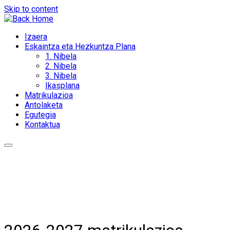
Skip to content
Izaera
Eskaintza eta Hezkuntza Plana
1. Nibela
2. Nibela
3. Nibela
Ikasplana
Matrikulazioa
Antolaketa
Egutegia
Kontaktua