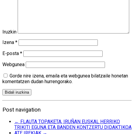
Iruzkin
Izena
*
E-posta
*
Webgunea
Gorde nire izena, emaila eta webgunea bilatzaile honetan
komentatzen dudan hurrengorako.
Post navigation
←
FLAUTA TOPAKETA, IRUÑAN EUSKAL HERRIKO
TRIKITI EGUNA ETA BANDEN KONTZERTU DIDAKTIKOA
ATE IREKIAK
→