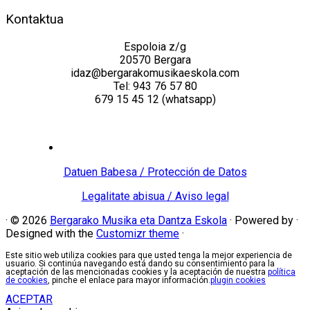
Kontaktua
Espoloia z/g
20570 Bergara
idaz@bergarakomusikaeskola.com
Tel: 943 76 57 80
679 15 45 12 (whatsapp)
Datuen Babesa / Protección de Datos
Legalitate abisua / Aviso legal
·
© 2026
Bergarako Musika eta Dantza Eskola
·
Powered by
·
Designed with the
Customizr theme
·
Este sitio web utiliza cookies para que usted tenga la mejor experiencia de
usuario. Si continúa navegando está dando su consentimiento para la
aceptación de las mencionadas cookies y la aceptación de nuestra
política
de cookies
, pinche el enlace para mayor información.
plugin cookies
ACEPTAR