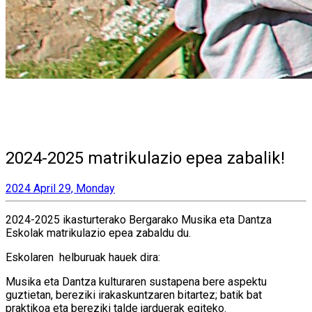
2024-2025 matrikulazio epea zabalik!
2024 April 29, Monday
2024-2025 ikasturterako Bergarako Musika eta Dantza
Eskolak matrikulazio epea zabaldu du.
Eskolaren helburuak hauek dira:
Musika eta Dantza kulturaren sustapena bere aspektu
guztietan, bereziki irakaskuntzaren bitartez; batik bat
praktikoa eta bereziki talde jarduerak egiteko.