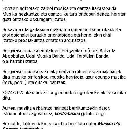
Edozein adinetako zaleei musika eta dantza irakastea da.
Musika-hezkuntza eta dantza, kultura-ondasun denez, herritar
guztientzako eskuragarri izatea.
Bokazioa eta gaitasuna erakusten duten pertsonei ikasketa
profesionalei buruzko orientabidea eta horiei ekin ahal
izateko prestakuntza ematean arduratzea.
Bergarako musika entitateen: Bergarako orfeoia, Aritzeta
Abesbatza, Udal Musika Banda, Udal Txistulari Banda,
e.a. harrobi izatea.
Bergarako musika eskolak jorratzen dituen esparruak hauek
dira: musika sinfonikoa, musika herrikoia, gaur egungo musika
(rock, pop…) eta euskal dantzak
2024-2025 ikasturteari begira ondorengo ikasketak eskainiko
ditu:
Aurten, musika eskaintza hainbat berrikuntzekin dator:
istrumentoei dagokionez,
kontrabaxua
gehitu dugu.
Bestalde, Txikiendako eskaintza berrituta dator
Musika eta