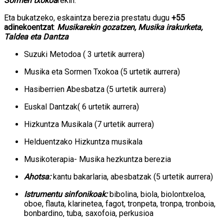
Sormen txokoa
rekin.
Eta bukatzeko, eskaintza berezia prestatu dugu
+55
adinekoentzat
:
Musikarekin gozatzen, Musika irakurketa,
Taldea eta Dantza
Suzuki Metodoa ( 3 urtetik aurrera)
Musika eta Sormen Txokoa (5 urtetik aurrera)
Hasiberrien Abesbatza (5 urtetik aurrera)
Euskal Dantzak( 6 urtetik aurrera)
Hizkuntza Musikala (7 urtetik aurrera)
Helduentzako Hizkuntza musikala
Musikoterapia- Musika hezkuntza berezia
Ahotsa:
kantu bakarlaria, abesbatzak (5 urtetik aurrera)
Istrumentu sinfonikoak:
bibolina, biola, biolontxeloa,
oboe, flauta, klarinetea, fagot, tronpeta, tronpa, tronboia,
bonbardino, tuba, saxofoia, perkusioa