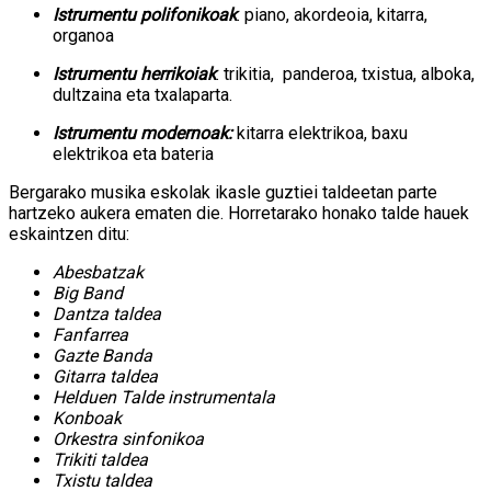
Istrumentu polifonikoak
: piano, akordeoia, kitarra,
organoa
Istrumentu herrikoiak
: trikitia, panderoa, txistua, alboka,
dultzaina eta txalaparta.
Istrumentu modernoak:
kitarra elektrikoa, baxu
elektrikoa eta bateria
Bergarako musika eskolak ikasle guztiei taldeetan parte
hartzeko aukera ematen die. Horretarako honako talde hauek
eskaintzen ditu:
Abesbatzak
Big Band
Dantza taldea
Fanfarrea
Gazte Banda
Gitarra taldea
Helduen Talde instrumentala
Konboak
Orkestra sinfonikoa
Trikiti taldea
Txistu taldea