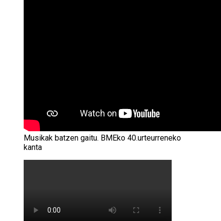
Musikak batzen gaitu. BMEko 40.urteurreneko
kanta