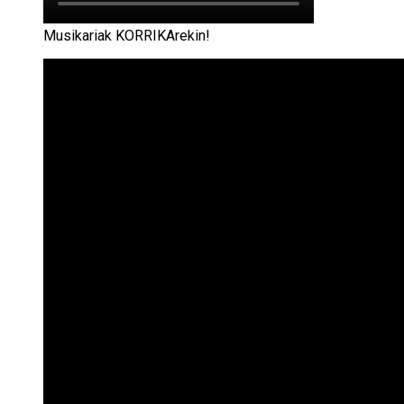
Musikariak KORRIKArekin!